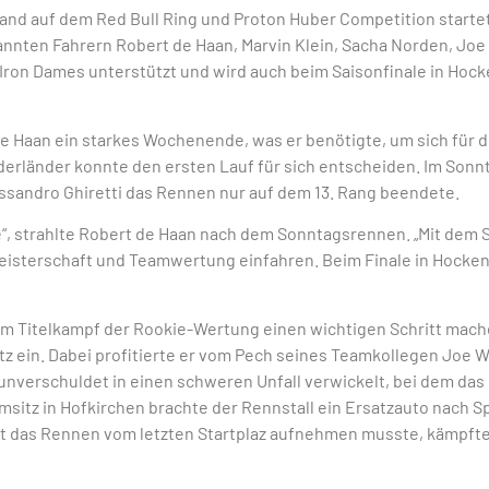
land auf dem Red Bull Ring und Proton Huber Competition startet
nnten Fahrern Robert de Haan, Marvin Klein, Sacha Norden, Joe 
n Iron Dames unterstützt und wird auch beim Saisonfinale in Hoc
e Haan ein starkes Wochenende, was er benötigte, um sich für d
ederländer konnte den ersten Lauf für sich entscheiden. Im Son
essandro Ghiretti das Rennen nur auf dem 13. Rang beendete.
“, strahlte Robert de Haan nach dem Sonntagsrennen. „Mit dem
 Meisterschaft und Teamwertung einfahren. Beim Finale in Hocke
 Titelkampf der Rookie-Wertung einen wichtigen Schritt mache
 ein. Dabei profitierte er vom Pech seines Teamkollegen Joe Wa
nverschuldet in einen schweren Unfall verwickelt, bei dem das 
msitz in Hofkirchen brachte der Rennstall ein Ersatzauto nach Sp
 das Rennen vom letzten Startplaz aufnehmen musste, kämpfte e