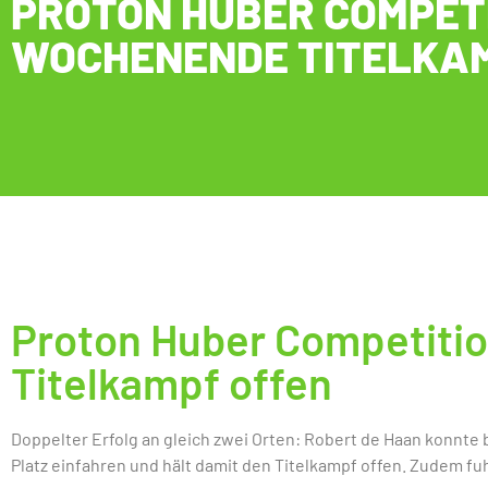
PROTON HUBER COMPETI
WOCHENENDE TITELKAM
Proton Huber Competiti
Titelkampf offen
Doppelter Erfolg an gleich zwei Orten: Robert de Haan konnte
Platz einfahren und hält damit den Titelkampf offen. Zudem f