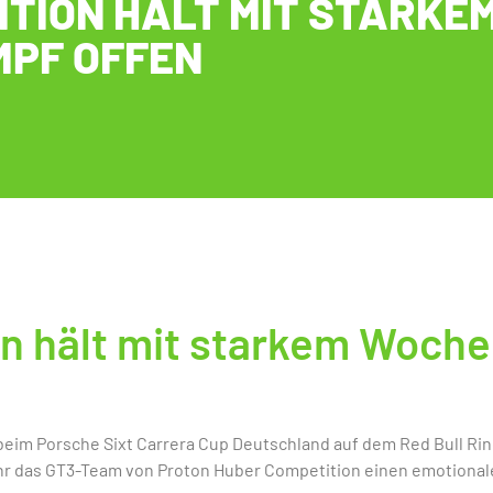
TION HÄLT MIT STARKE
PF OFFEN
on hält mit starkem Woch
 beim Porsche Sixt Carrera Cup Deutschland auf dem Red Bull Ri
uhr das GT3-Team von Proton Huber Competition einen emotionalen