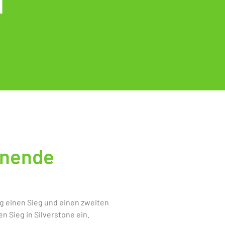
M
enende
ng einen Sieg und einen zweiten
 Sieg in Silverstone ein.