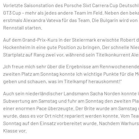
Vorletzte Saisonstation des Porsche Sixt Carrera Cup Deutsch
GT3 Cup – mehr als jedes andere Team im Feld. Neben den beka
erstmals Alexandra Vateva für das Team. Die Bulgarin wird vo
Rennstall starten.
Auf dem Grand-Prix-Kurs in der Steiermark erwischte Robert d
Hockenheim in eine gute Position zu bringen. Der schnelle Ni
Startplatz auf Rang zwei vor, während sein Titelkonkurrent Al
„Ich freue mich sehr über die Ergebnisse am Rennwochenende
zweiten Platz am Sonntag konnte ich wichtige Punkte für die
geben und schauen, was im Titelkampf herauskommt!“
Auch sein niederländischer Landsmann Sacha Norden konnte im
Subwertung am Samstag und fuhr am Sonntag den zweiten Platz
einer enormen Pace überzeugte. Der Brite wurde am Samstag u
wurde, dass es vor Ort nicht repariert werden konnte. Vom Tea
Sonntag auf den Einsatz vorbereitet wurde. Nachdem Warhurst
Klasse vor.