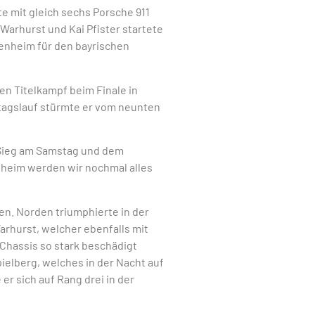
e mit gleich sechs Porsche 911
Warhurst und Kai Pfister startete
kenheim für den bayrischen
en Titelkampf beim Finale in
ntagslauf stürmte er vom neunten
 Sieg am Samstag und dem
nheim werden wir nochmal alles
n. Norden triumphierte in der
rhurst, welcher ebenfalls mit
Chassis so stark beschädigt
ielberg, welches in der Nacht auf
r sich auf Rang drei in der