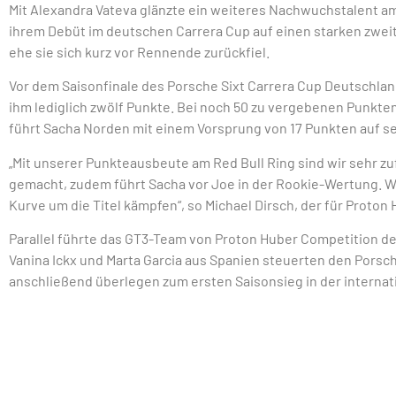
Mit Alexandra Vateva glänzte ein weiteres Nachwuchstalent am
ihrem Debüt im deutschen Carrera Cup auf einen starken zweit
ehe sie sich kurz vor Rennende zurückfiel.
Vor dem Saisonfinale des Porsche Sixt Carrera Cup Deutschlan
ihm lediglich zwölf Punkte. Bei noch 50 zu vergebenen Punkte
führt Sacha Norden mit einem Vorsprung von 17 Punkten auf s
„Mit unserer Punkteausbeute am Red Bull Ring sind wir sehr z
gemacht, zudem führt Sacha vor Joe in der Rookie-Wertung. Wi
Kurve um die Titel kämpfen“, so Michael Dirsch, der für Proto
Parallel führte das GT3-Team von Proton Huber Competition den
Vanina Ickx und Marta Garcia aus Spanien steuerten den Porsche
anschließend überlegen zum ersten Saisonsieg in der internat