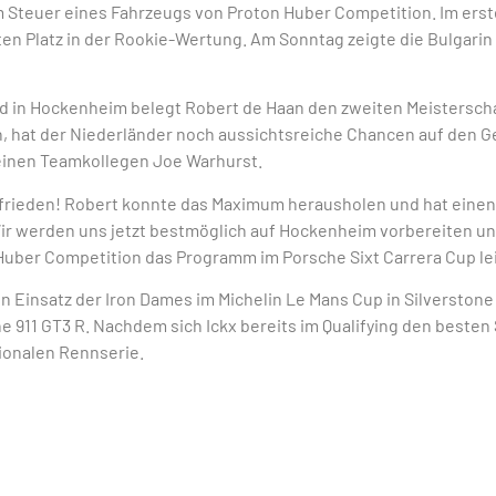
 Steuer eines Fahrzeugs von Proton Huber Competition. Im erste
en Platz in der Rookie-Wertung. Am Sonntag zeigte die Bulgarin
d in Hockenheim belegt Robert de Haan den zweiten Meisterscha
n, hat der Niederländer noch aussichtsreiche Chancen auf den 
einen Teamkollegen Joe Warhurst.
ufrieden! Robert konnte das Maximum herausholen und hat einen 
r werden uns jetzt bestmöglich auf Hockenheim vorbereiten und 
n Huber Competition das Programm im Porsche Sixt Carrera Cup lei
 Einsatz der Iron Dames im Michelin Le Mans Cup in Silverstone
 911 GT3 R. Nachdem sich Ickx bereits im Qualifying den besten S
ionalen Rennserie.