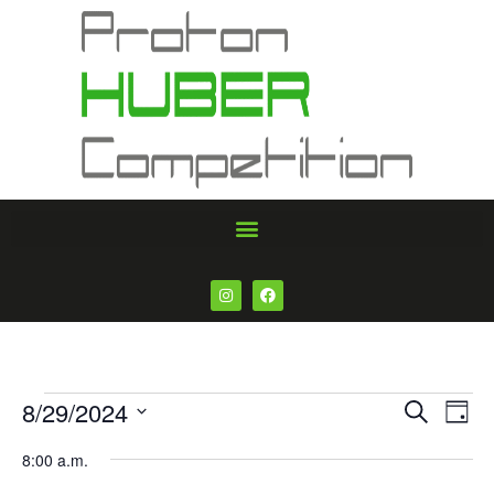
Veran
Ve
8/29/2024
Suche
Tag
Datum
An
Such
wählen.
8:00 a.m.
Na