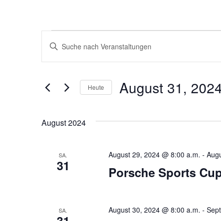
Veranstaltungen
Bitte
Schlüsselwort
Suche
eingeben.
Suche
nach
und
Veranstaltungen
August 31, 202
Schlüsselwort.
Heute
Ansichten,
Datum
wählen.
Navigation
August 2024
August 29, 2024 @ 8:00 a.m.
-
Augu
SA.
31
Porsche Sports Cup
August 30, 2024 @ 8:00 a.m.
-
Sept
SA.
31